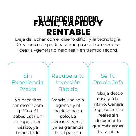
TU NEGOCIO PROPIO
FÁCIL, RÁPIDO Y
RENTABLE
Deja de luchar con el diseño difícil y la tecnología.
Creamos este pack para que pases de «tener una
idea» a «generar dinero real» en tiempo récord.
Sin
Recupera tu
Sé Tu
Experiencia
Inversión
Propia Jefa
Previa
Rápido
Trabaja desde
casa y a tu
No necesitas
Vende una sola
ritmo. Genera
ser diseñadora
agenda y el
ingresos extra
gráfica. Si
pack se paga
reales sin
sabes usar un
solo. La
descuidar lo
computador
segunda venta
que más amas:
básico, ya
ya es ganancia
tu familia.
tienes todo
total para tu