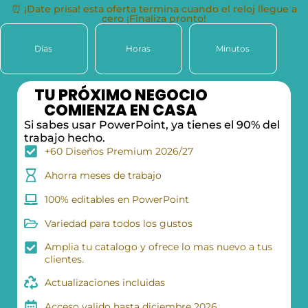
⏰ ¡Date prisa! esta oferta termina cuando el reloj llegue a
cero ¡Finaliza pronto!
Días
Horas
Minutos
TU PRÓXIMO NEGOCIO
COMIENZA EN CASA
Si sabes usar PowerPoint, ya tienes el 90% del
trabajo hecho.
+60 Diseños Premium 2026/27
Ahorra meses de trabajo
100% editables en PowerPoint
Variedad para todos los gustos
Amplia tu catalogo y ofrece lo mas nuevo a tus
clientes.
Actualizaciones incluidas
Acceso valido hasta diciembre 2026