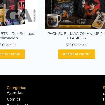
 BTS – Diseños para
PACK SUBLIMACION ANIME 2.
blimación
CLASICOS
5.00
$
15.00
$
7.00
$
25.00
ir al carrito
Añadir al carrito
Categorías
S
Agendas
¿
Comics
P